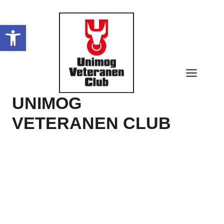
Zum
Inhalt
Werkzeugleiste öffnen
springen
UNIMOG
VETERANEN CLUB